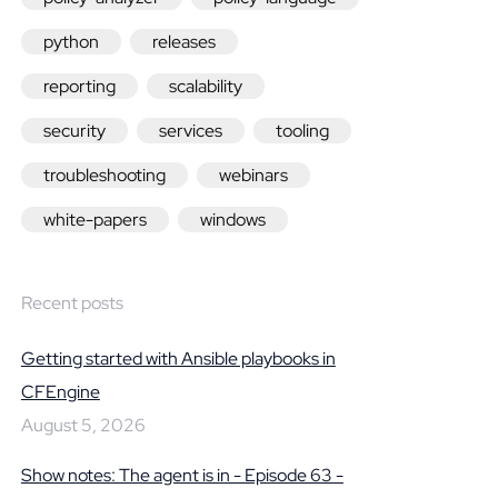
python
releases
reporting
scalability
security
services
tooling
troubleshooting
webinars
white-papers
windows
Recent posts
Getting started with Ansible playbooks in
CFEngine
August 5, 2026
Show notes: The agent is in - Episode 63 -