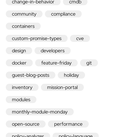
change-in-behavior
cmdb
community
compliance
containers
Quick
custom-promise-types
cve
design
developers
install
docker
feature-friday
git
Enterprise
guest-blog-posts
holiday
Community
inventory
mission-portal
Nightly
modules
monthly-module-monday
packages
open-source
performance
policy-analyzer
policy-language