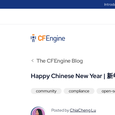
Introd
<
The CFEngine Blog
Happy Chinese New Year 
community
compliance
open-s
Posted by
ChiaCheng Lu