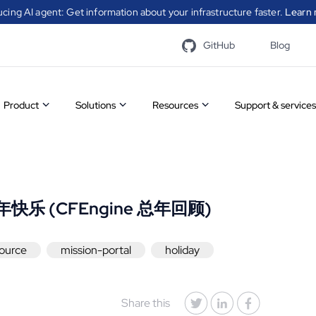
ucing AI agent: Get information about your infrastructure faster.
Learn 
GitHub
Blog
Product
Solutions
Resources
Support & services
Overview
Infrastructure
Case
A catal
Features
automation
studies
modules
CFEngin
| 新年快乐 (CFEngine 总年回顾)
communi
Community
Security
White
to simp
process
ource
mission-portal
holiday
vs
automation
papers
Visit t
Enterprise
Compliance
Videos
Share this