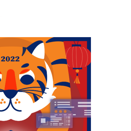
automation
Webinars
Developers
Downloads