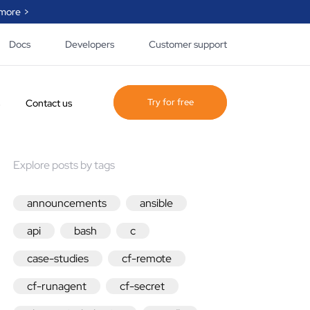
more >
Docs
Developers
Customer support
Try for free
Contact us
Explore posts by tags
ogue of policy and
 created by
e, our partner and
announcements
ansible
ty that helps you
lify the automation
api
bash
c
.
case-studies
cf-remote
he page
cf-runagent
cf-secret